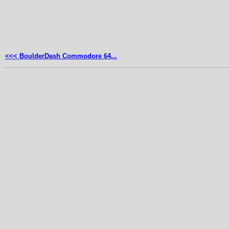
<<< BoulderDash Commodore 64...