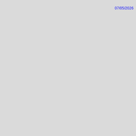
07/05/2026