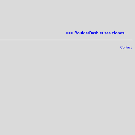
>>> BoulderDash et ses clones...
Contact